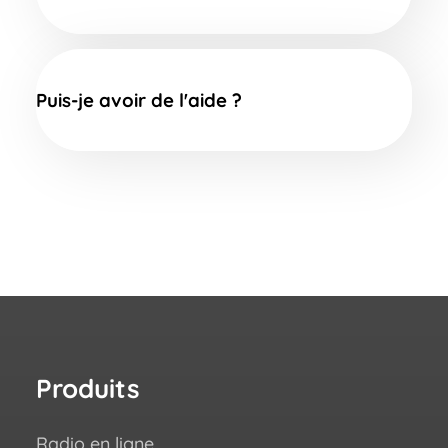
Puis-je avoir de l'aide ?
Produits
Re
Radio en ligne
Com