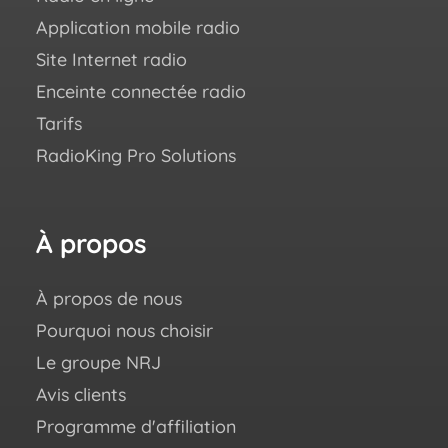
Application mobile radio
Succ
Site Internet radio
Blo
Enceinte connectée radio
Aca
Tarifs
FAQ
RadioKing Pro Solutions
Cent
We ♥
Livr
À propos
No
su
À propos de nous
You
Pourquoi nous choisir
Fac
Le groupe NRJ
Ins
Avis clients
X (e
Programme d'affiliation
Twit