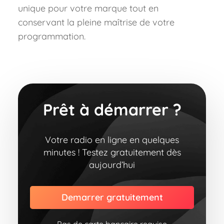
unique pour votre marque tout en
conservant la pleine maîtrise de votre
programmation.
Prêt à démarrer ?
Votre radio en ligne en quelques
minutes ! Testez gratuitement dès
aujourd’hui
Demarrer gratuitement
Pas de carte bancaire requise