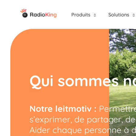
Produits
Solutions
Qui sommes n
Notre leitmotiv :
Permettre
s’exprimer, de partager, de
Aider chaque personne à dé