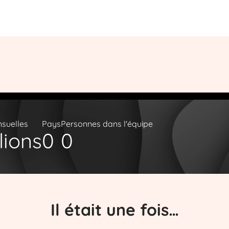
suelles
Pays
Personnes dans l'équipe
lions
0
0
Il était une fois…