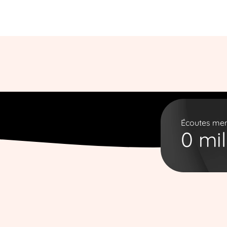
Écoutes men
0
mil