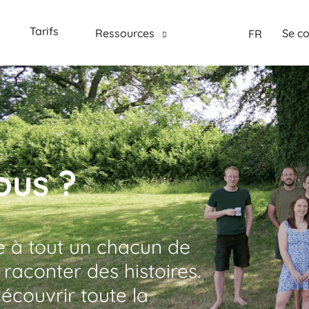
Tarifs
Ressources
Se c
FR
ous ?
 à tout un chacun de
 raconter des histoires.
couvrir toute la