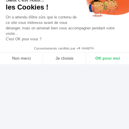
les Cookies !
envisagez peut-être de diffuser des appels de vos
auditeurs en direct. Mais techniquement, comment
On a attendu d'être sûrs que le contenu de
ce site vous intéresse avant de vous
s’y prendre ? Aujourd’hui, nous allons vous montrer
déranger, mais on aimerait bien vous accompagner pendant votre
visite...
3 façons différentes de prendre un appel en direct
C'est OK pour vous ?
sur votre radio en utilisant le RodeCaster Pro.
Consentements certifiés par
Non merci
Je choisis
OK pour moi
Axeptio consent
Plateforme de Gestion du Consentement : Personnalisez vos Optio
Notre plateforme vous permet d'adapter et de gérer vos paramètres