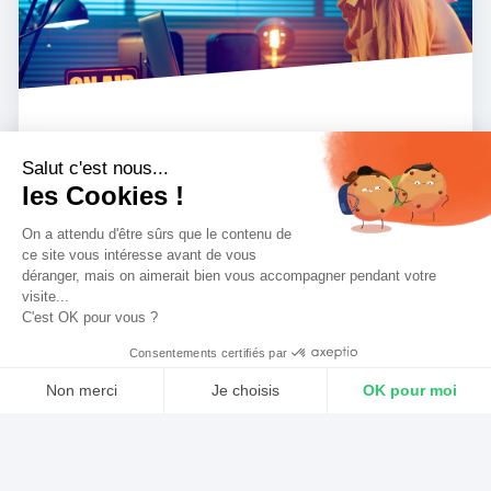
CONSEILS
Comment créer une playlist
radio captivante
Salut c'est nous...
Créer une playlist radio qui capte l’attention,
les Cookies !
c’est bien plus qu’une simple suite de
On a attendu d'être sûrs que le contenu de
morceaux. C’est un véritable travail de
ce site vous intéresse avant de vous
déranger, mais on aimerait bien vous accompagner pendant votre
programmation, de cohérence et de
visite...
compréhension de son audience. Et dans un
C'est OK pour vous ?
monde où...
Consentements certifiés par
IL Y A 1 AN
271
0
Non merci
Je choisis
OK pour moi
Axeptio consent
Plateforme de Gestion du Consentement : Personnalisez vos Optio