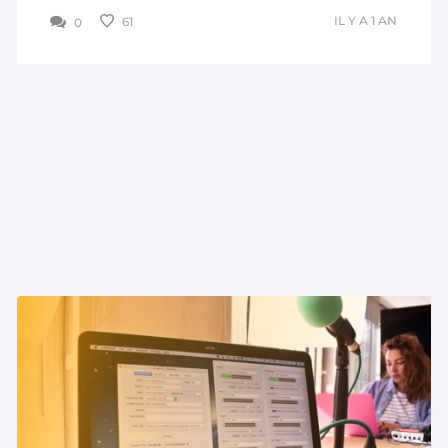
IL Y A 1 AN
61
0