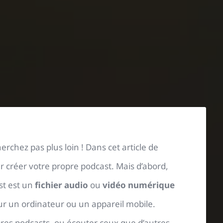
rchez pas plus loin ! Dans cet article de
r créer votre propre podcast.
Mais d’abord,
st est un
fichier audio
ou
vidéo numérique
ur un ordinateur ou un appareil mobile.
res podcasts, ou écouter ceux que d’autres