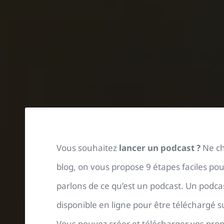
Vous souhaitez
lancer un podcast ?
Ne che
blog, on vous propose 9 étapes faciles pou
parlons de ce qu’est un podcast. Un podca
disponible en ligne pour être téléchargé s
Vous pouvez créer et télécharger vos prop