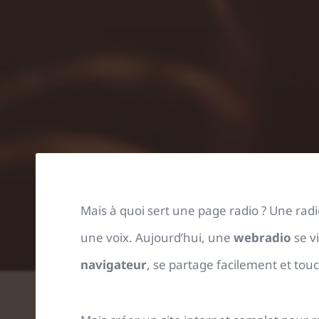
Mais à quoi sert une page radio ? Une rad
une voix. Aujourd’hui, une
webradio
se vi
navigateur
, se partage facilement et to