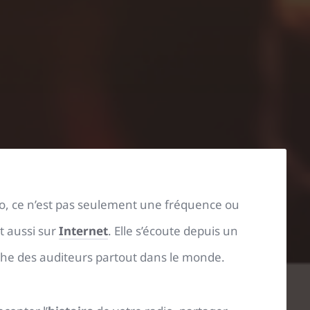
io, ce n’est pas seulement une fréquence ou
t aussi sur
Internet
. Elle s’écoute depuis un
uche des auditeurs partout dans le monde.