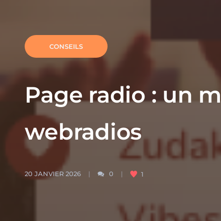
CONSEILS
Page radio : un mi
webradios
20 JANVIER 2026
0
1