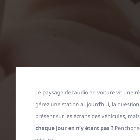
Le paysage de l’audio en voiture vit une ré
gérez une station aujourd’hui, la question 
présent sur les écrans des véhicules, mais
chaque jour en n’y étant pas ?
Penchons-n
voiture…