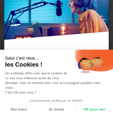
Si votre site internet est à l’image de votre radio,
Salut c'est nous...
les Cookies !
votre nom de domaine se doit de l’être aussi.
Pour
de nombreux propriétaires de
site radio
, la prise en
On a attendu d'être sûrs que le contenu de
ce site vous intéresse avant de vous
main d’un nom de domaine peut s’avérer
déranger, mais on aimerait bien vous accompagner pendant votre
visite...
compliquée.C’est pour cette raison que nous vous
C'est OK pour vous ?
proposons aujourd’hui de détailler cela ensemble.
Consentements certifiés par
Non merci
Je choisis
OK pour moi