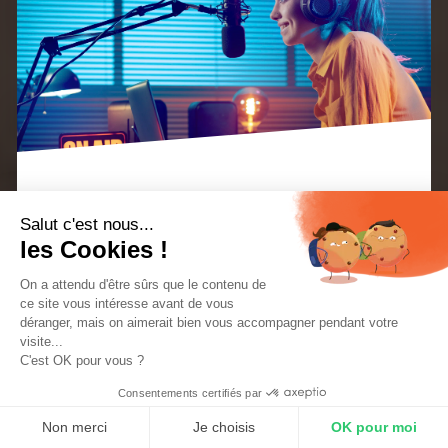
Cet article explique comment devenir un animateur
Salut c'est nous...
les Cookies !
radio. Il aborde les études, les emplois, le salaire et
les compétences nécessaires. Des milliers de
On a attendu d'être sûrs que le contenu de
ce site vous intéresse avant de vous
passionnés de radio ont créé des webradios avec
déranger, mais on aimerait bien vous accompagner pendant votre
visite...
RadioKing
depuis plus de dix ans,
rejoint nous
.
C'est OK pour vous ?
Consentements certifiés par
Qu’est-ce qu’un animateur radio ?
Non merci
Je choisis
OK pour moi
Que fait un animateur radio ?