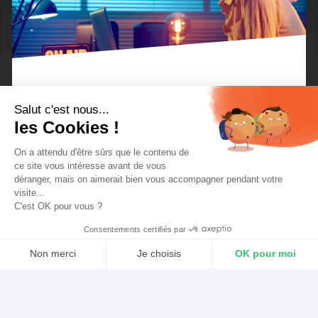
Comme vous le savez peut-être, l’équipe de
Salut c'est nous...
les Cookies !
RadioKing a déménagé dans de nouveaux locaux
en Avril 2019. Ce qui veut dire qu’on a enfin eu
On a attendu d'être sûrs que le contenu de
ce site vous intéresse avant de vous
suffisamment de place pour réaliser notre rêve :
déranger, mais on aimerait bien vous accompagner pendant votre
visite...
celui de construire notre propre studio radio !
C'est OK pour vous ?
Consentements certifiés par
Non merci
Je choisis
OK pour moi
Axeptio consent
Plateforme de Gestion du Consentement : Personnalisez vos Optio