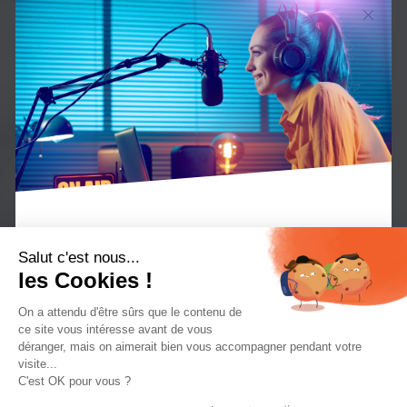
Une nouvelle fonctionnalité vient de faire son
Salut c'est nous...
les Cookies !
entrée sur le
Manager Radio
, il s’agit des
Dédicaces
Audio.
On a attendu d'être sûrs que le contenu de
ce site vous intéresse avant de vous
déranger, mais on aimerait bien vous accompagner pendant votre
visite...
Cette nouveauté permet à vos auditeurs
C'est OK pour vous ?
d’enregistrer des messages d’une durée de 30