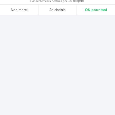
Consentements certifiés par
secondes que vous
retrouverez directement
Non merci
Je choisis
OK pour moi
depuis votre Médiathèque.
Axeptio consent
Plateforme de Gestion du Consentement : Personnalisez vos Optio
Notre plateforme vous permet d'adapter et de gérer vos paramètres