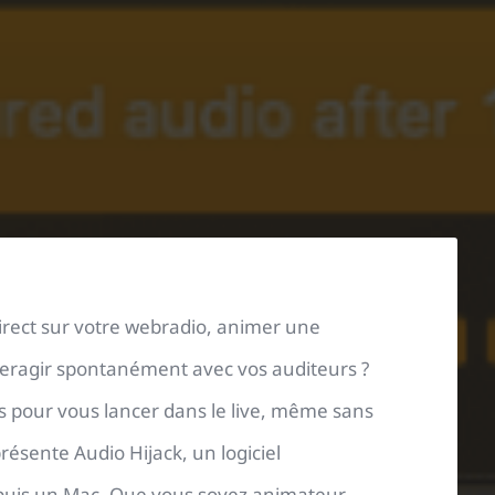
irect sur votre webradio, animer une
eragir spontanément avec vos auditeurs ?
les pour vous lancer dans le live, même sans
ésente Audio Hijack, un logiciel
epuis un Mac. Que vous soyez animateur