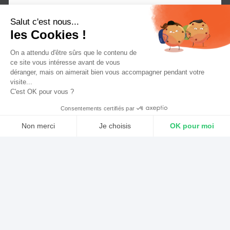
G One Radio c’est 58 minutes
Salut c'est nous...
les Cookies !
d’Electro Dance Music non-stop
par heures !
On a attendu d'être sûrs que le contenu de
ce site vous intéresse avant de vous
déranger, mais on aimerait bien vous accompagner pendant votre
visite...
La radio s’est donné pour mission de
C'est OK pour vous ?
diffuser
toutes les tendances et tubes électro
du
Consentements certifiés par
moment. Grâce à
des dizaines de DJs
différents,
Non merci
Je choisis
OK pour moi
elle propose un large choix de sons et
Axeptio consent
d’émissions
tout au long de la journée
!
Plateforme de Gestion du Consentement : Personnalisez vos Optio
Notre plateforme vous permet d'adapter et de gérer vos paramètres