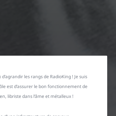
x d’agrandir les rangs de RadioKing !
Je suis
le est d’assurer le bon fonctionnement de
n, libriste dans l’âme et métalleux !