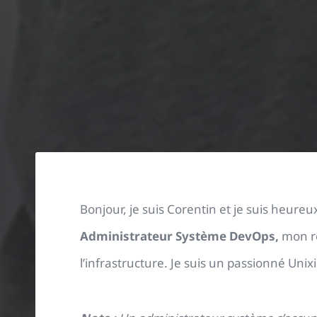
Bonjour, je suis Corentin et je suis heureu
Administrateur Système DevOps
,
mon rô
l’infrastructure.
Je suis un passionné Unixie