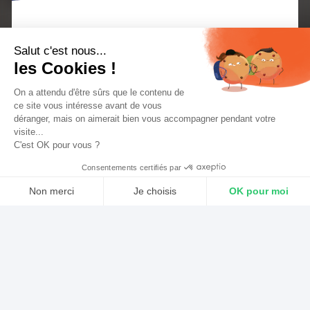
Vous vous demandez comment créer un Media Kit
Salut c'est nous...
les Cookies !
pour votre station de radio ? Vous êtes au bon
endroit ! Un Media Kit est un résumé de votre
On a attendu d'être sûrs que le contenu de
ce site vous intéresse avant de vous
marque qui comprend des points essentiels sur ce
déranger, mais on aimerait bien vous accompagner pendant votre
visite...
que votre station de radio diffuse, qui elle atteint,
C'est OK pour vous ?
et les types d’opportunités de partenariat que vous
Consentements certifiés par
recherchez.
Non merci
Je choisis
OK pour moi
Axeptio consent
Aujourd’hui, un Media Kit typique qui comprend du
Plateforme de Gestion du Consentement : Personnalisez vos Optio
texte, des photos et, dans certains cas, du contenu
Notre plateforme vous permet d'adapter et de gérer vos paramètres
audio ou vidéo sera envoyé par courrier
électronique, partagé via un hébergeur ou un site