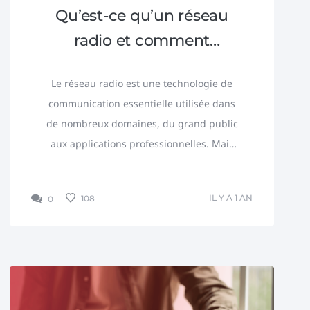
Qu’est-ce qu’un réseau
radio et comment
fonctionne-t-il ?
Le réseau radio est une technologie de
communication essentielle utilisée dans
de nombreux domaines, du grand public
aux applications professionnelles. Mais
comment fonctionne-t-il exactement ?
Quels sont ses...
IL Y A 1 AN
108
0