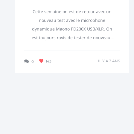
USB/XLR
Cette semaine on est de retour avec un
nouveau test avec le microphone
dynamique Maono PD200X USB/XLR. On
est toujours ravis de tester de nouveaux
équipements, et on aime
particulièrement les micros à double...
IL Y A 3 ANS
143
0