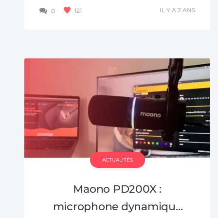
un public mondial. Si vous...
IL Y A 2 ANS
121
0
ACTUALITÉS
Maono PD200X :
microphone dynamique