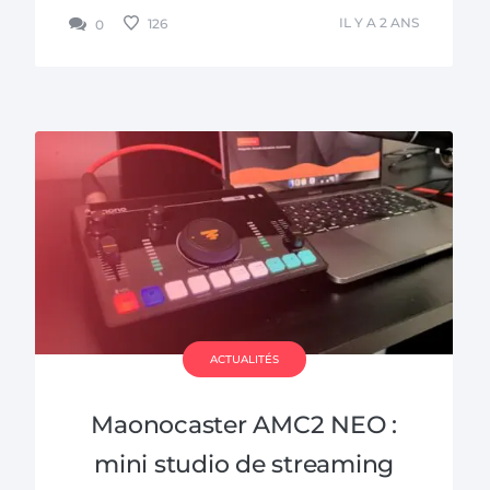
trouver le nom parfait...
IL Y A 2 ANS
126
0
ACTUALITÉS
Maonocaster AMC2 NEO :
mini studio de streaming