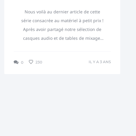
Nous voilà au dernier article de cette
série consacrée au matériel à petit prix !
Après avoir partagé notre sélection de
casques audio et de tables de mixage,
nous passons cette semaine à une liste
des meilleurs...
IL Y A 3 ANS
230
0