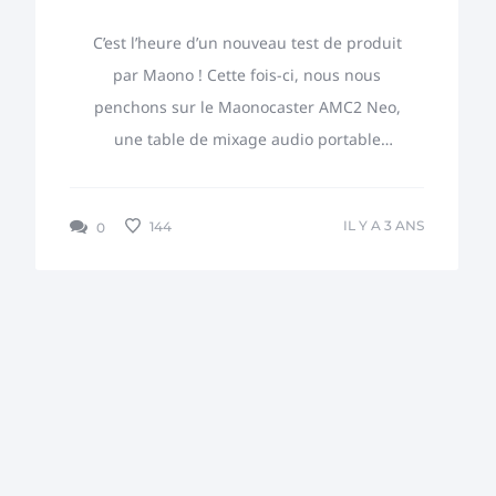
C’est l’heure d’un nouveau test de produit
par Maono ! Cette fois-ci, nous nous
penchons sur le Maonocaster AMC2 Neo,
une table de mixage audio portable
disponible au prix 57€. Conçu pour les...
IL Y A 3 ANS
144
0