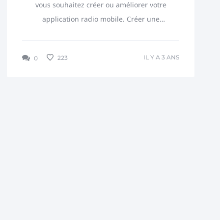
vous souhaitez créer ou améliorer votre
application radio mobile. Créer une
application mobile pour votre radio en
ligne est un excellent moyen...
IL Y A 3 ANS
223
0