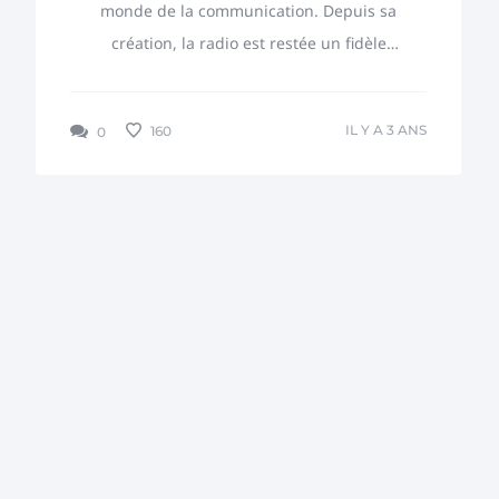
monde de la communication. Depuis sa
création, la radio est restée un fidèle
compagnon de notre vie quotidienne,
tout en...
IL Y A 3 ANS
160
0