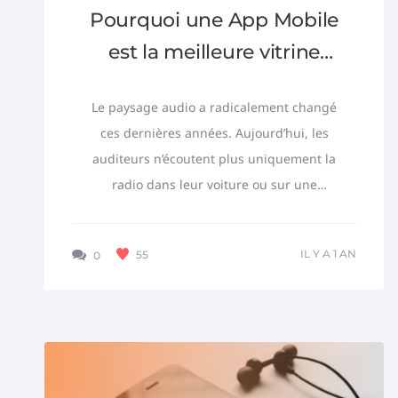
Pourquoi une App Mobile
est la meilleure vitrine
pour votre Radio ?
Le paysage audio a radicalement changé
ces dernières années. Aujourd’hui, les
auditeurs n’écoutent plus uniquement la
radio dans leur voiture ou sur une
chaîne hi-fi . Ils la consomment partout,
tout le temps,...
IL Y A 1 AN
55
0