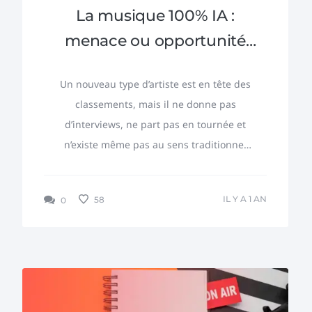
La musique 100% IA :
menace ou opportunité
pour la radio ?
Un nouveau type d’artiste est en tête des
classements, mais il ne donne pas
d’interviews, ne part pas en tournée et
n’existe même pas au sens traditionnel
du terme. En 2025, un groupe de
musique...
IL Y A 1 AN
58
0