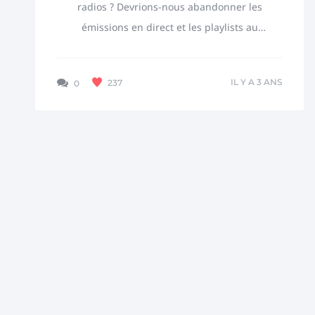
radios ? Devrions-nous abandonner les
émissions en direct et les playlists au
profit des flux RSS ? RadioKing est un
outil essentiel dans...
IL Y A 3 ANS
237
0